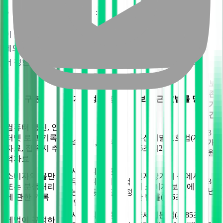
학사 관리 및 행정 업무 : 5년
이 외에 관계법령의 규정에 의하여 수집 및 이용목적 달성 후
에도 보존할 필요가 있는 경우 회사는 아래와 같이 관계법령에
서 정한 일정한 기간 동안 이용자의 정보를 보관합니다.
보
존
구 분
개인정보 항목
보존 근거(법률 명)
기
간
컴퓨터 통신, 인
3
터넷 로그 기록
통신비밀보호법(제
개
접속일시, IP주소
자료, 접속지 추
15조의2)
월
적자료
학사 관리 및 행정
소비자의 불만
전자상거래 등에서
업무를 위하여 직접
3
또는 분쟁처리
의 소비자 보호에 관
년
또는 자동 수집한 정
에 관한 기록
한 법률(제6조)
보 일체
학사 관리 및 행정
국세기본법(제85조
세법이 규정하