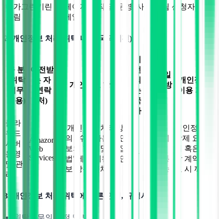
내가그린기린
홈페이지 제작 및 운영, 사전 알림 신청자 대상
그림
이메일 발송
2. 개인정보 처리 위탁 내역(국외이전)
이
구 분
이전받
전
이전 일
(위탁
는 자
되
개인정보
개인정보 항목
시 및 방
업무
(연락
는
이용 기간
법
내용)
처)
국
가
클라
본 개인정보 처리방
서비스
개인정보
우드
침의 "수집하는 개인
이용 시
삭제 요청
Amazon
서버
미
정보의 항목 및 수집
네트워
시 혹은 위
Web
운영
국
Services
방법"에 명시된 개인
크를 통
탁 계약 종
및 관
정보 항목 일체
해 전송
료 시 까지
리
3. 개인정보 처리 위탁에 따른 관리, 규정사항
위탁업무의 목적 및 범위