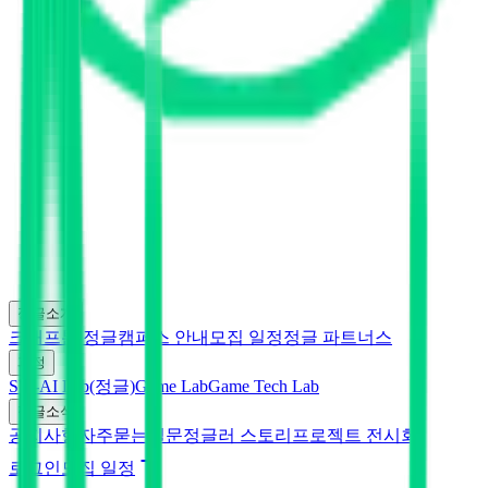
정글소개
크래프톤 정글
캠퍼스 안내
모집 일정
정글 파트너스
과정
SW-AI Lab(정글)
Game Lab
Game Tech Lab
정글소식
공지사항
자주묻는질문
정글러 스토리
프로젝트 전시회
로그인
모집 일정