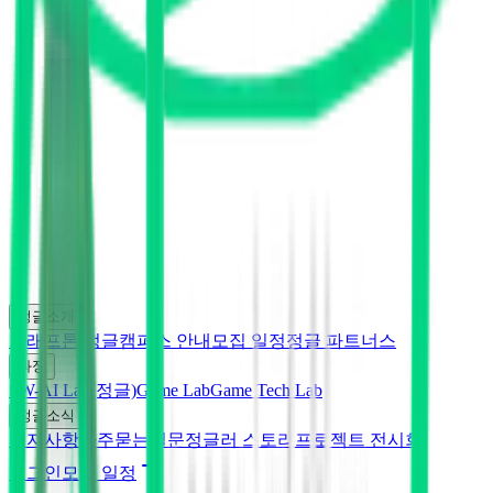
정글소개
크래프톤 정글
캠퍼스 안내
모집 일정
정글 파트너스
과정
SW-AI Lab(정글)
Game Lab
Game Tech Lab
정글소식
공지사항
자주묻는질문
정글러 스토리
프로젝트 전시회
로그인
모집 일정