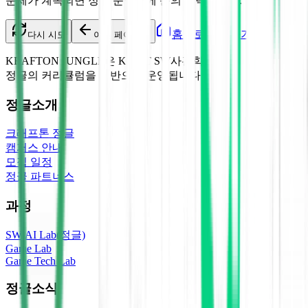
문제가 계속되면 정글 운영팀에 문의 부탁드려요.
홈으로 돌아가기
다시 시도
이전 페이지로
KRAFTON JUNGLE은 KAIST SW사관학교
정글의 커리큘럼을 기반으로 운영됩니다.
정글소개
크래프톤 정글
캠퍼스 안내
모집 일정
정글 파트너스
과정
SW-AI Lab(정글)
Game Lab
Game Tech Lab
정글소식