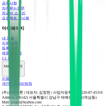
공지사항
자주묻는질문
정글러 스토리
프로젝트 전시회
마이페이지
내 정보
지원 내역
등록 내역
제증명 발급
1:1 문의
FAMILY SITE
이용약관
개인정보처리방침
(주)크래프톤 | 대표자: 김창한 | 사업자등록번호: 220-87-45316
Address. (06142) 서울특별시 강남구 테헤란로 231(역삼동)
Mail. jungle@krafton.com